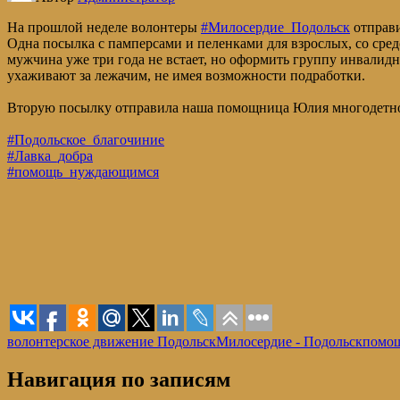
На прошлой неделе волонтеры
#Милосердие_Подольск
отправи
Одна посылка с памперсами и пеленками для взрослых, со сре
мужчина уже три года не встает, но оформить группу инвалидн
ухаживают за лежачим, не имея возможности подработки.
Вторую посылку отправила наша помощница Юлия многодетной 
#Подольское_благочиние
#Лавка_добра
#помощь_нуждающимся
волонтерское движение Подольск
Милосердие - Подольск
помощ
Навигация по записям