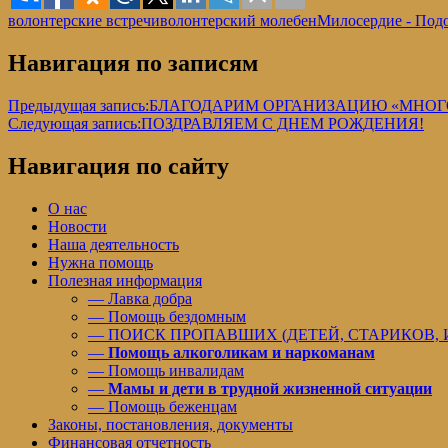
волонтерские встречи
волонтерский молебен
Милосердие - Под
Навигация по записям
Предыдущая запись:
БЛАГОДАРИМ ОРГАНИЗАЦИЮ «МНОГ
Следующая запись:
ПОЗДРАВЛЯЕМ С ДНЕМ РОЖДЕНИЯ!
Навигация по сайту
О нас
Новости
Наша деятельность
Нужна помощь
Полезная информация
— Лавка добра
— Помощь бездомным
— ПОИСК ПРОПАВШИХ (ДЕТЕЙ, СТАРИКОВ,
—
Помощь алкоголикам и наркоманам
— Помощь инвалидам
—
Мамы и дети в трудной жизненной ситуации
— Помощь беженцам
Законы, постановления, документы
Финансовая отчетность