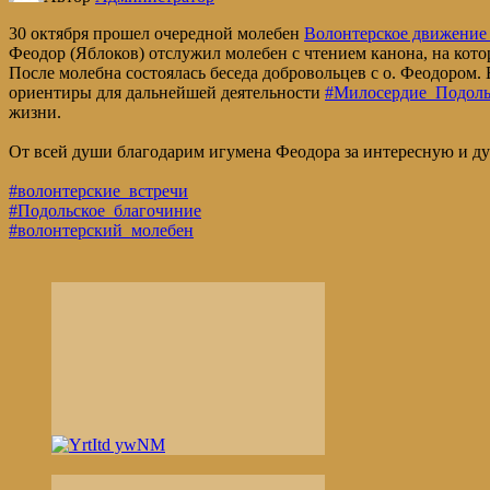
30 октября прошел очередной молебен
Волонтерское движе
Феодор (Яблоков) отслужил молебен с чтением канона, на кот
После молебна состоялась беседа добровольцев с о. Феодором.
ориентиры для дальнейшей деятельности
#Милосердие_Подоль
жизни.
От всей души благодарим игумена Феодора за интересную и д
#волонтерские_встречи
#Подольское_благочиние
#волонтерский_молебен