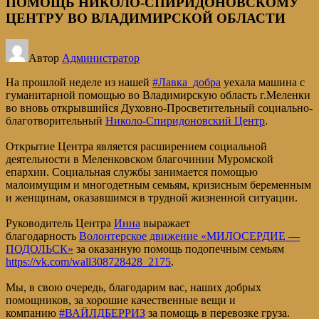
ПОМОЩЬ НИКОЛО-СПИРИДОНОВСКОМУ
ЦЕНТРУ ВО ВЛАДИМИРСКОЙ ОБЛАСТИ
Автор
Администратор
На прошлой неделе из нашей
#Лавка_добра
уехала машина с
гуманитарной помощью во Владимирскую область г.Меленки
во вновь открывшийся Духовно-Просветительный социально-
благотворительный
Николо-Спиридоновский Центр
.
Открытие Центра является расширением социальной
деятельности в Меленковском благочинии Муромской
епархии. Социальная службы занимается помощью
малоимущим и многодетным семьям, кризисным беременным
и женщинам, оказавшимся в трудной жизненной ситуации.
Руководитель Центра
Инна
выражает
благодарность
Волонтерское движение «МИЛОСЕРДИЕ —
ПОДОЛЬСК»
за оказанную помощь подопечным семьям
https://vk.com/wall308728428_2175
.
Мы, в свою очередь, благодарим вас, наших добрых
помощников, за хорошие качественные вещи и
компанию
#ВАЙЛДБЕРРИЗ
за помощь в перевозке груза.