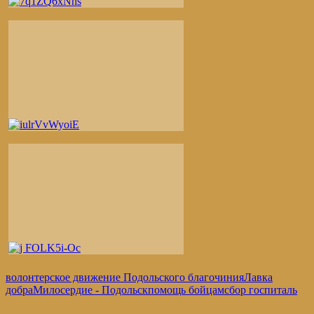
волонтерское движение Подольского благочиния
Лавка
добра
Милосердие - Подольск
помощь бойцам
сбор госпиталь