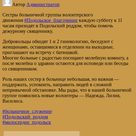
Автор
Администратор
Сестры больничной группы волонтерского
движения
#Подольское_благочиние
каждую субботу к 11
часам приходят в Подольский роддом, чтобы помочь
дежурному священнику.
Добровольцы обходят 1 и 2 гинекологию, беседуют с
женщинами, оставшимися в отделении на выходные,
приглашают на встречу с батюшкой.
Многие больные с радостью посещают молебную комнату, а
после молебна о здравии остаются для исповеди или беседы
со священником.
Роль наших сестер в больнице небольшая, но важная —
поддержать, успокоить, направить людей в сложной
непривычной обстановке. Мы рады, что в нашей больничной
группе появились новые волонтеры — Надежда, Лилия,
Василиса.
#больничное_служение
#Подольский_роддом
#милосердие_подольск