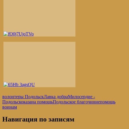
волонтеры Подольск
Лавка добра
Милосердие -
Подольск
оказана помощь
Подольское благочиние
помощь
воинам
Навигация по записям