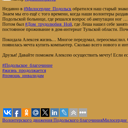
Недавно в
#Милосердие_Подольск
обратился наш старый знак
Знаем мы его ещё с того времени, когда наши волонтеры разда
Подольской больнице, где решался вопрос об ампутации ног …
Потом был
#Дом_трудолюбия_Ной
, где Леша нашел себе заня
постоянное проживание в дом-интернат Тульской области. Поч
Покидала Алексея жизнь… Многое передумал, переосмыслил. С
появилась мечта купить компьютер. Сколько всего нового и ин
Друзья! Давайте поможем Алексею осуществить мечту! Если ес
#Подольское_благочиние
#жизнь_продолжается
#помощь_инвалидам
Волонтерского движения Подольского благочиния
Милосердие 