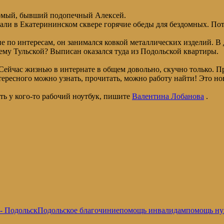
омый, бывший подопечный Алексей.
вали в Екатерининском сквере горячие обеды для бездомных. Пот
тие по интересам, он занимался ковкой металлических изделий. 
ему Тульской? Выписан оказался туда из Подольской квартиры.
ейчас жизнью в интернате в общем довольно, скучно только. П
тересного можно узнать, прочитать, можно работу найти! Это н
ть у кого-то рабочий ноутбук, пишите
Валентина Лобанова
.
- Подольск
Подольское благочиние
помощь инвалидам
помощь н