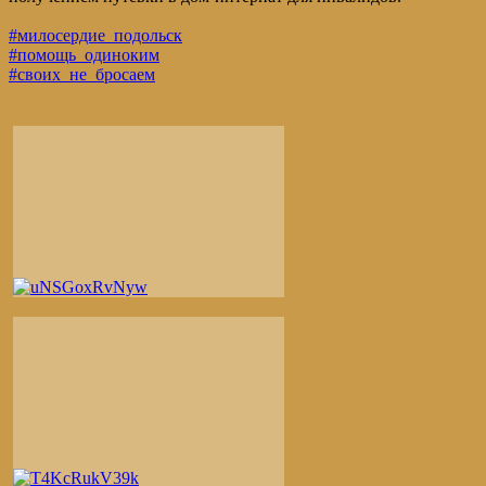
#милосердие_подольск
#помощь_одиноким
#своих_не_бросаем