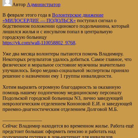
Автор
Администратор
В феврале этого года в
Волонтерское движение
«МИЛОСЕРДИЕ — ПОДОЛЬСК»
поступил сигнал о
бедственном положении одинокого подольчанина, который
лишился жилья и с инсультом попал в центральную
городскую больницу
https://vk.com/wall-110058802_9768
.
Уже два месяца волонтеры пытаются помочь Владимиру.
Некоторых результатов удалось добиться. Самое главное, что
физическое и моральное состояние мужчины значительно
улучшилось. Бюро медико-социальной экспертизы приняло
решение о назначении ему 1 группы инвалидности.
Хотим выразить огромную благодарность за оказанную
помощь нашему подопечному медицинскому персоналу
Подольской городской больницы N3, лично заведующей
неврологическим отделением Кононовой Е.И. и заведующей
приемно-диагностическим отделением Долговой М.Б.
————————
Сейчас Владимир находится во временном жилье. Работа ещё
предстоит большая: оформить пенсию и работать над
получением путевки в дом-интернат для инвалидов.