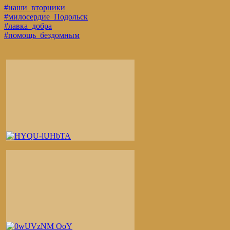
#наши_вторники
#милосердие_Подольск
#лавка_добра
#помощь_бездомным