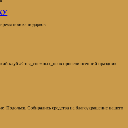
ы
КУ
ремя поиска подарков
еский клуб #Стая_снежных_псов провели осенний праздник
ие_Подольск. Собирались средства на благоукрашение нашего