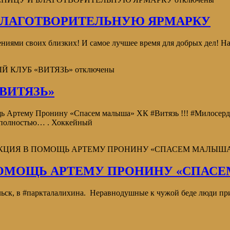
БЛАГОТВОРИТЕЛЬНУЮ ЯРМАРКУ
ениями своих близких! И самое лучшее время для добрых дел! На
Й КЛУБ «ВИТЯЗЬ»
отключены
ВИТЯЗЬ»
ь Артему Пронину «Спасем малыша» ХК #Витязь !!! #Милосерд
 полностью… . Хоккейный
 АКЦИЯ В ПОМОЩЬ АРТЕМУ ПРОНИНУ «СПАСЕМ МАЛЫША
ПОМОЩЬ АРТЕМУ ПРОНИНУ «СПАСЕ
дольск, в #паркталалихина. Неравнодушные к чужой беде люди 