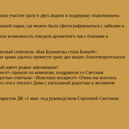
ли участие сразу в двух акциях в поддержку подольчанина
цией парка, где можно было сфотографироваться с лайками и
ели возможность отведать ароматного чая с блинами и
десный спектакль «Как Букашечка стала Божьей».
 храма удалось провести сразу две акции: благотворительную
ый имеет редкое заболевание!
ресе!» прошли по комнатам, поздравили со Светлым
остью отвечали: «Воистину воскресе!» Очень им хотелось
из этого теплого Дома с пасхальной радостью и желанием
таристов ДК «1 мая» под руководством Сергеевой Светланы