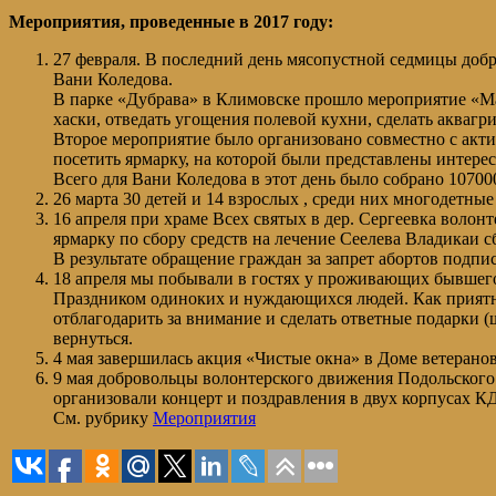
Мероприятия, проведенные в 2017 году:
27 февраля. В последний день мясопустной седмицы доб
Вани Коледова.
В парке «Дубрава» в Климовске прошло мероприятие «Ма
хаски, отведать угощения полевой кухни, сделать аквагр
Второе мероприятие было организовано совместно с акти
посетить ярмарку, на которой были представлены интере
Всего для Вани Коледова в этот день было собрано 1070
26 марта 30 детей и 14 взрослых , среди них многодетн
16 апреля при храме Всех святых в дер. Сергеевка воло
ярмарку по сбору средств на лечение Сеелева Владикаи 
В результате обращение граждан за запрет абортов подпис
18 апреля мы побывали в гостях у проживающих бывшего
Праздником одиноких и нуждающихся людей. Как приятно
отблагодарить за внимание и сделать ответные подарки 
вернуться.
4 мая завершилась акция «Чистые окна» в Доме ветеранов
9 мая добровольцы волонтерского движения Подольского
организовали концерт и поздравления в двух корпусах К
См. рубрику
Мероприятия