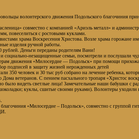
ровольцы волонтерского движения Подольского благочиния приня
сленица» совместно с компанией «Ариэль металл» и администра
имм, повеселиться с ростовыми куклами.
вистами храма Воскресения Христова. Возле храма горожане им
сные изделия ручной работы.
00 рублей. Деньги переданы родителям Вани!
ые и социально-незащищенные семьи, посмотрели и послушали чу
нтерам движения «Милосердие — Подольск» при помощи прихожан
сбор подписей в защиту жизней нерожденных детей
али 350 человек и 30 тыс руб собрано на лечение ребенка, котор
 Дома ветеранов. С пением пасхального тропаря «Христос воск
 было видеть светлые лица! Замечательные наши бабушки с рад
(шоколадки; куклы, сшитые своими руками). Волонтеры уходили 
.
 благочиния «Милосердие – Подольск», совместно с группой ги
ДИ.