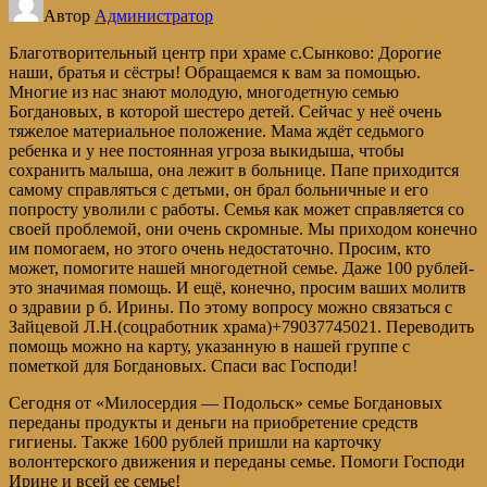
Автор
Администратор
Благотворительный центр при храме с.Сынково: Дорогие
наши, братья и сёстры! Обращаемся к вам за помощью.
Многие из нас знают молодую, многодетную семью
Богдановых, в которой шестеро детей. Сейчас у неё очень
тяжелое материальное положение. Мама ждёт седьмого
ребенка и у нее постоянная угроза выкидыша, чтобы
сохранить малыша, она лежит в больнице. Папе приходится
самому справляться с детьми, он брал больничные и его
попросту уволили с работы. Семья как может справляется со
своей проблемой, они очень скромные. Мы приходом конечно
им помогаем, но этого очень недостаточно. Просим, кто
может, помогите нашей многодетной семье. Даже 100 рублей-
это значимая помощь. И ещё, конечно, просим ваших молитв
о здравии р б. Ирины. По этому вопросу можно связаться с
Зайцевой Л.Н.(соцработник храма)+79037745021. Переводить
помощь можно на карту, указанную в нашей группе с
пометкой для Богдановых. Спаси вас Господи!
Сегодня от «Милосердия — Подольск» семье Богдановых
переданы продукты и деньги на приобретение средств
гигиены. Также 1600 рублей пришли на карточку
волонтерского движения и переданы семье. Помоги Господи
Ирине и всей ее семье!