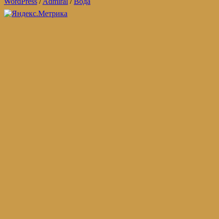
WordPress
/
Admiral
/
Вода