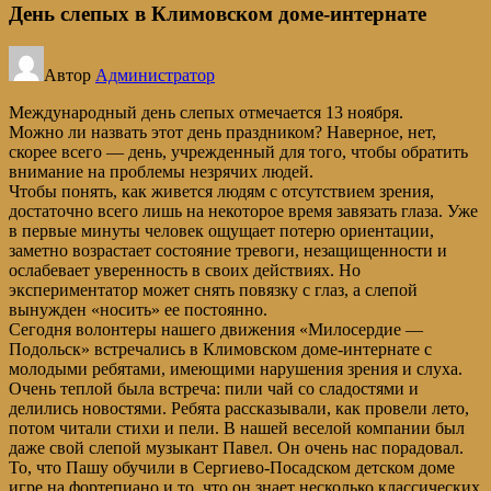
День слепых в Климовском доме-интернате
Автор
Администратор
Международный день слепых отмечается 13 ноября.
Можно ли назвать этот день праздником? Наверное, нет,
скорее всего — день, учрежденный для того, чтобы обратить
внимание на проблемы незрячих людей.
Чтобы понять, как живется людям с отсутствием зрения,
достаточно всего лишь на некоторое время завязать глаза. Уже
в первые минуты человек ощущает потерю ориентации,
заметно возрастает состояние тревоги, незащищенности и
ослабевает уверенность в своих действиях. Но
экспериментатор может снять повязку с глаз, а слепой
вынужден «носить» ее постоянно.
Сегодня волонтеры нашего движения «Милосердие —
Подольск» встречались в Климовском доме-интернате с
молодыми ребятами, имеющими нарушения зрения и слуха.
Очень теплой была встреча: пили чай со сладостями и
делились новостями. Ребята рассказывали, как провели лето,
потом читали стихи и пели. В нашей веселой компании был
даже свой слепой музыкант Павел. Он очень нас порадовал.
То, что Пашу обучили в Сергиево-Посадском детском доме
игре на фортепиано и то, что он знает несколько классических