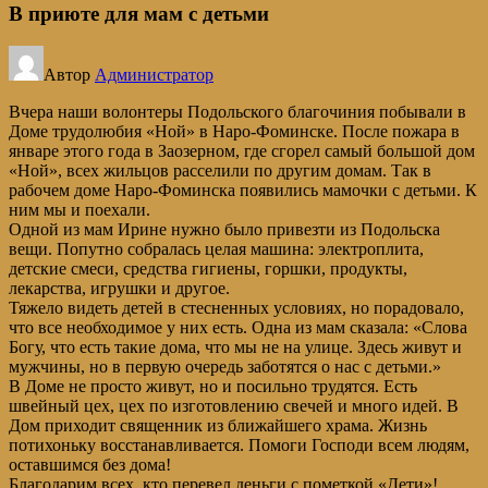
В приюте для мам с детьми
Автор
Администратор
Вчера наши волонтеры Подольского благочиния побывали в
Доме трудолюбия «Ной» в Наро-Фоминске. После пожара в
январе этого года в Заозерном, где сгорел самый большой дом
«Ной», всех жильцов расселили по другим домам. Так в
рабочем доме Наро-Фоминска появились мамочки с детьми. К
ним мы и поехали.
Одной из мам Ирине нужно было привезти из Подольска
вещи. Попутно собралась целая машина: электроплита,
детские смеси, средства гигиены, горшки, продукты,
лекарства, игрушки и другое.
Тяжело видеть детей в стесненных условиях, но порадовало,
что все необходимое у них есть. Одна из мам сказала: «Слова
Богу, что есть такие дома, что мы не на улице. Здесь живут и
мужчины, но в первую очередь заботятся о нас с детьми.»
В Доме не просто живут, но и посильно трудятся. Есть
швейный цех, цех по изготовлению свечей и много идей. В
Дом приходит священник из ближайшего храма. Жизнь
потихоньку восстанавливается. Помоги Господи всем людям,
оставшимся без дома!
Благодарим всех, кто перевел деньги с пометкой «Дети»!