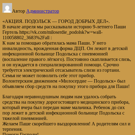
Автор
Администратор
«АКЦИЯ. ПОДОЛЬСК — ГОРОД ДОБРЫХ ДЕЛ».
В начале апреля мы рассказывали историю 9-летнего Паши
Гертель https://vk.com/miloserdie_podolsk?w=wall-
110058802_3683%2Fall :
К нам за помощью обратилась мама Паши. У него
инвалидность, врожденная форма ДЦП. Он лежит в детской
инфекционной больнице Подольска с пневмонией
(воспаление правого лёгкого). Постоянно скапливается слизь,
и он нуждается в специализированной помощи. Срочно
требуется электрический отсасыватель слизи из гортани.
Семья не может позволить себе этот прибор.
Волонтерским движением «Милосердие — Подольск» был
объявляем сбор средств на покупку этого прибора для Паши!
Благодаря неравнодушным людям нам удалось собрать
средства на покупку дорогостоящего медицинского прибора,
который вчера был передан маме мальчика. Ребенок до сих
пор лежит в детской инфекционной больнице Подольска с
тяжелой пневмонией.
Желаем Паше скорейшего выздоровления! А родителям сил и
терпения.
Помоги Господи!