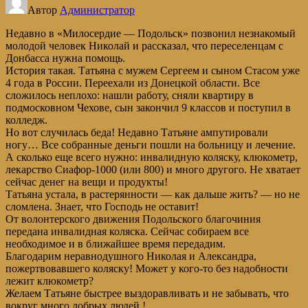
Автор
Администратор
Недавно в «Милосердие — Подольск» позвонил незнакомый
молодой человек Николай и рассказал, что переселенцам с
Донбасса нужна помощь.
История такая. Татьяна с мужем Сергеем и сыном Стасом уже
4 года в России. Переехали из Донецкой области. Все
сложилось неплохо: нашли работу, сняли квартиру в
подмосковном Чехове, сын закончил 9 классов и поступил в
колледж.
Но вот случилась беда! Недавно Татьяне ампутировали
ногу… Все собранные деньги пошли на больницу и лечение.
А сколько еще всего нужно: инвалидную коляску, клюкометр,
лекарство Сиафор-1000 (или 800) и много другого. Не хватает
сейчас денег на вещи и продукты!
Татьяна устала, в растерянности — как дальше жить? — но не
сломлена. Знает, что Господь не оставит!
От волонтерского движения Подольского благочиния
передана инвалидная коляска. Сейчас собираем все
необходимое и в ближайшее время передадим.
Благодарим неравнодушного Николая и Александра,
пожертвовавшего коляску! Может у кого-то без надобности
лежит клюкометр?
Желаем Татьяне быстрее выздоравливать и не забывать, что
вокруг много добрых людей !