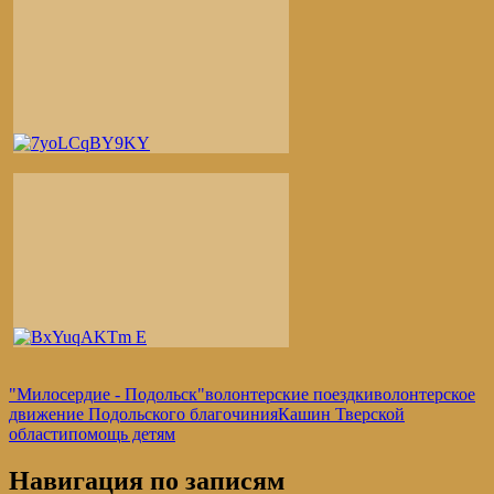
"Милосердие - Подольск"
волонтерские поездки
волонтерское
движение Подольского благочиния
Кашин Тверской
области
помощь детям
Навигация по записям