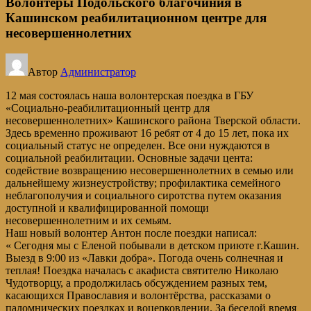
Волонтеры Подольского благочиния в
Кашинском реабилитационном центре для
несовершеннолетних
Автор
Администратор
12 мая состоялась наша волонтерская поездка в ГБУ
«Социально-реабилитационный центр для
несовершеннолетних» Кашинского района Тверской области.
Здесь временно проживают 16 ребят от 4 до 15 лет, пока их
социальный статус не определен. Все они нуждаются в
социальной реабилитации. Основные задачи цента:
содействие возвращению несовершеннолетних в семью или
дальнейшему жизнеустройству; профилактика семейного
неблагополучия и социального сиротства путем оказания
доступной и квалифицированной помощи
несовершеннолетним и их семьям.
Наш новый волонтер Антон после поездки написал:
« Сегодня мы с Еленой побывали в детском приюте г.Кашин.
Выезд в 9:00 из «Лавки добра». Погода очень солнечная и
теплая! Поездка началась с акафиста святителю Николаю
Чудотворцу, а продолжилась обсуждением разных тем,
касающихся Православия и волонтёрства, рассказами о
паломнических поездках и воцерковлении. За беседой время