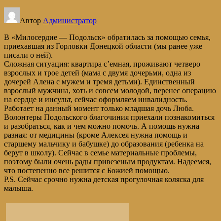
Автор
Администратор
В «Милосердие — Подольск» обратилась за помощью семья,
приехавшая из Горловки Донецкой области (мы ранее уже
писали о ней).
Сложная ситуация: квартира с’емная, проживают четверо
взрослых и трое детей (мама с двумя дочерьми, одна из
дочерей Алена с мужем и тремя детьми). Единственный
взрослый мужчина, хоть и совсем молодой, перенес операцию
на сердце и инсульт, сейчас оформляем инвалидность.
Работает на данный момент только младшая дочь Люба.
Волонтеры Подольского благочиния приехали познакомиться
и разобраться, как и чем можно помочь. А помощь нужна
разная: от медицины (кроме Алексея нужна помощь и
старшему мальчику и бабушке) до образования (ребенка на
берут в школу). Сейчас в семье материальные проблемы,
поэтому были очень рады привезеным продуктам. Надеемся,
что постепенно все решится с Божией помощью.
P.S. Сейчас срочно нужна детская прогулочная коляска для
малыша.