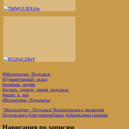
#Милосердие_Подольск
#Гуманитарный_склад
#помощь_людям
#отдать_одежду_даром_подольск
#вещи_в_дар
#Волонтеры_Подольска
"Милосердие - Подольск"
Волонтерского движения
Подольского благочиния
Лавка добра
оказана помощь
Навигация по записям