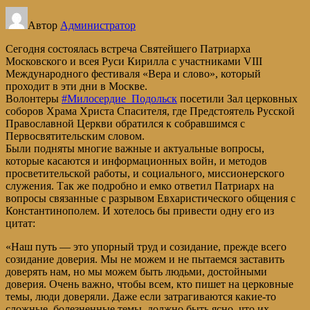
Автор
Администратор
Сегодня состоялась встреча Святейшего Патриарха
Московского и всея Руси Кирилла с участниками VIII
Международного фестиваля «Вера и слово», который
проходит в эти дни в Москве.
Волонтеры
#Милосердие_Подольск
посетили Зал церковных
соборов Храма Христа Спасителя, где Предстоятель Русской
Православной Церкви обратился к собравшимся с
Первосвятительским словом.
Были подняты многие важные и актуальные вопросы,
которые касаются и информационных войн, и методов
просветительской работы, и социального, миссионерского
служения. Так же подробно и емко ответил Патриарх на
вопросы связанные с разрывом Евхаристического общения с
Константинополем. И хотелось бы привести одну его из
цитат:
«Наш путь — это упорный труд и созидание, прежде всего
созидание доверия. Мы не можем и не пытаемся заставить
доверять нам, но мы можем быть людьми, достойными
доверия. Очень важно, чтобы всем, кто пишет на церковные
темы, люди доверяли. Даже если затрагиваются какие-то
сложные, болезненные темы, должно быть ясно, что их