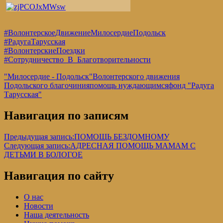
#ВолонтерскоеДвижениеМилосердиеПодольск
#РадугаТарусская
#ВолонтерскиеПоездки
#Сотрудничество_В_Благотворительности
"Милосердие - Подольск"
Волонтерского движения
Подольского благочиния
помощь нуждающимся
фонд "Радуга
Тарусская"
Навигация по записям
Предыдущая запись:
ПОМОЩЬ БЕЗДОМНОМУ
Следующая запись:
АДРЕСНАЯ ПОМОЩЬ МАМАМ С
ДЕТЬМИ В БОЛОГОЕ
Навигация по сайту
О нас
Новости
Наша деятельность