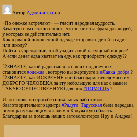
Автор
Администратор
«По одежке встречают» — гласит народная мудрость.
Зачастую нам сложно понять, что значит эта фраза для людей,
у которых ее действительно нет.
Как в рваной поношенной одежде отправить детей в садик
или школу?
Пойти в учреждение, чтоб уладить свой насущный вопрос?
А если денег едва хватает на еду, как приобрести одежду??
💚ЗНАЕТЕ, какой радостью для наших подопечных
становится
#одежда
, которую вы жертвуете в
#Лавка_добра
?
💚ЗНАЕТЕ, как ИСКРЕННЕ они благодарят неведомого им
ДОБРОГО ЧЕЛОВЕКА за эту небольшую для нас с вами и
ТАКУЮ СУЩЕСТВЕННУЮ для них
#ПОМОЩЬ
?
_______________________________
И вот снова по просьбе социальных работников
благотворительного центра
#Радуга_Тарусская
была передана
помощь нуждающимся людям в Калужскую область.
Благодарим за помощь наших автоволонтеров Иру и Андрея!