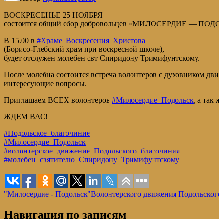
ВОСКРЕСЕНЬЕ 25 НОЯБРЯ
состоится общий сбор добровольцев «МИЛОСЕРДИЕ — ПО
В 15.00 в
#Храме_Воскресения_Христова
(Борисо-Глебский храм при воскресной школе),
будет отслужен молебен свт Спиридону Тримифунтскому.
После молебна состоится встреча волонтеров с духовником д
интересующие вопросы.
Приглашаем ВСЕХ волонтеров
#Милосердие_Подольск
, а так
ЖДЕМ ВАС!
#Подольское_благочиние
#Милосердие_Подольск
#волонтерское_движение_Подольского_благочиния
#молебен_cвятителю_Спиридону_Тримифунтскому
"Милосердие - Подольск"
Волонтерского движения Подольског
Навигация по записям