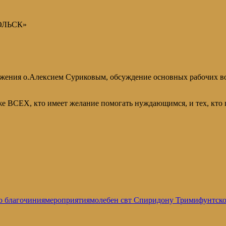
ДОЛЬСК»
вижения о.Алексием Суриковым, обсуждение основных рабочих в
 же ВСЕХ, кто имеет желание помогать нуждающимся, и тех, кто 
о благочиния
мероприятия
молебен свт Спиридону Тримифунтск