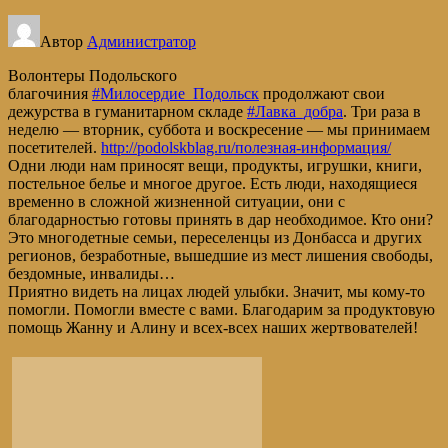
Автор
Администратор
Волонтеры Подольского
благочиния
#Милосердие_Подольск
продолжают свои
дежурства в гуманитарном складе
#Лавка_добра
. Три раза в
неделю — вторник, суббота и воскресение — мы принимаем
посетителей.
http://podolskblag.ru/полезная-информация/
Одни люди нам приносят вещи, продукты, игрушки, книги,
постельное белье и многое другое. Есть люди, находящиеся
временно в сложной жизненной ситуации, они с
благодарностью готовы принять в дар необходимое. Кто они?
Это многодетные семьи, переселенцы из Донбасса и других
регионов, безработные, вышедшие из мест лишения свободы,
бездомные, инвалиды…
Приятно видеть на лицах людей улыбки. Значит, мы кому-то
помогли. Помогли вместе с вами. Благодарим за продуктовую
помощь Жанну и Алину и всех-всех наших жертвователей!