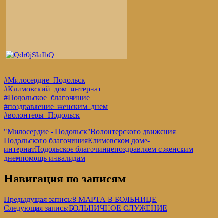
#Милосердие_Подольск
#Климовский_дом_интернат
#Подольское_благочиние
#поздравление_женским_днем
#волонтеры_Подольск
"Милосердие - Подольск"
Волонтерского движения
Подольского благочиния
Климовском доме-
интернат
Подольское благочиние
поздравляем с женским
днем
помощь инвалидам
Навигация по записям
Предыдущая запись:
8 МАРТА В БОЛЬНИЦЕ
Следующая запись:
БОЛЬНИЧНОЕ СЛУЖЕНИЕ