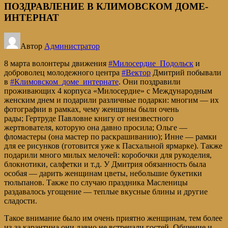
ПОЗДРАВЛЕНИЕ В КЛИМОВСКОМ ДОМЕ-
ИНТЕРНАТ
Автор
Администратор
8 марта волонтеры движения
#Милосердие_Подольск
и
доброволец молодежного центра
#Вектор
Дмитрий побывали
в
#Климовском_доме_интернате
. Они поздравили
проживающих 4 корпуса «Милосердие» с Международным
женским днем и подарили различные подарки: многим — их
фотографии в рамках, чему женщины были очень
рады; Гертруде Павловне книгу от неизвестного
жертвователя, которую она давно просила; Ольге —
фломастеры (она мастер по раскрашиванию); Инне — рамки
для ее рисунков (готовится уже к Пасхальной ярмарке). Также
подарили много милых мелочей: коробочки для рукоделия,
блокнотики, салфетки и т.д. У Дмитрия обязанность была
особая — дарить женщинам цветы, небольшие букетики
тюльпанов. Также по случаю праздника Масленицы
раздавалось угощение — теплые вкусные блины и другие
сладости.
Такое внимание было им очень приятно женщинам, тем более
из-за карантина они давно не встречали гостей. Общение и