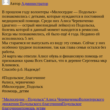
Автор
Администратор
В прошлом году волонтеры «Милосердие — Подольск»
познакомились с детками, которые нуждаются в постоянной
медицинской помощи. Среди них Алиса Черевиченко
(диагноз — острый миелоидный лейкоз) из Подольска,
болезнь которой в данный момент находится в ремиссии.
Когда мы познакомились, ей было ещё 4 года. Недавно ей
исполнилось 5 лет.
Мы стараемся не выпускать из виду эту семью. Сейчас у них
особенно трудное положение, так как глава семьи остался без
работы.
24 марта мы отвезли Алисе обувь и финансовую помощь от
прихожанки храма Всех Святых, что в деревне Сергеевка мкр
Климовск.
Спасибо р.б. Надежде!
#Подольское_благочиние
#алиса_червиченко
#Милосердие_Подольск
#помощь_детям
"Милосердие - Подольск"
Алиса Черевиченко
Волонтерского
движения Подольского благочиния
Подольское
благочиние
помощь детям