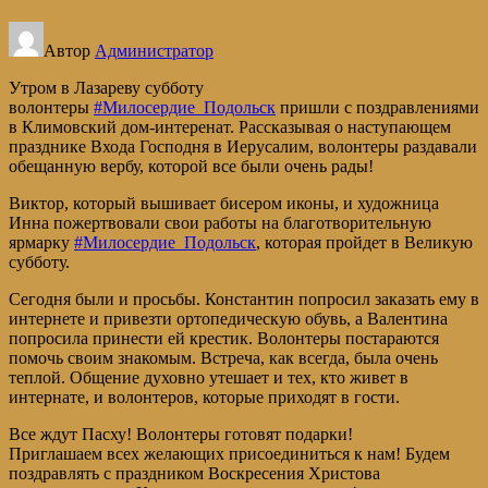
ДОМА-
ИНТЕРНАТА
Автор
Администратор
Утром в Лазареву субботу
волонтеры
#Милосердие_Подольск
пришли с поздравлениями
в Климовский дом-интеренат. Рассказывая о наступающем
празднике Входа Господня в Иерусалим, волонтеры раздавали
обещанную вербу, которой все были очень рады!
Виктор, который вышивает бисером иконы, и художница
Инна пожертвовали свои работы на благотворительную
ярмарку
#Милосердие_Подольск
, которая пройдет в Великую
субботу.
Сегодня были и просьбы. Константин попросил заказать ему в
интернете и привезти ортопедическую обувь, а Валентина
попросила принести ей крестик. Волонтеры постараются
помочь своим знакомым. Встреча, как всегда, была очень
теплой. Общение духовно утешает и тех, кто живет в
интернате, и волонтеров, которые приходят в гости.
Все ждут Пасху! Волонтеры готовят подарки!
Приглашаем всех желающих присоединиться к нам! Будем
поздравлять с праздником Воскресения Христова