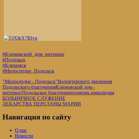
#Климовский_дом_интернат
#Подольск
#Климовск
#Милосердие_Подольск
"Милосердие - Подольск"
Волонтерского движения
Подольского благочиния
Климовский дом -
интернат
Подольское благочиние
помощь инвалидам
Навигация
Предыдущая
БОЛЬНИЧНОЕ СЛУЖЕНИЕ
запись:
Следующая
ЛЕКАРСТВА ПЕРЕДАНЫ МАРИИ
по
запись:
записям
Навигация по сайту
О нас
Новости