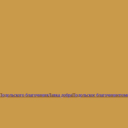
Подольского благочиния
Лавка добра
Подольское благочиние
пом