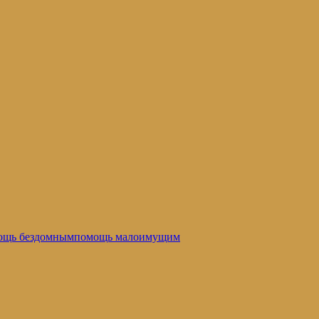
ощь бездомным
помощь малоимущим