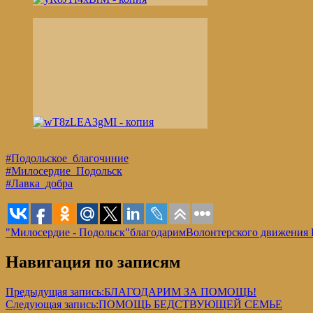
#Подольское_благочиние
#Милосердие_Подольск
#Лавка_добра
"Милосердие - Подольск"
благодарим
Волонтерского движения 
Навигация по записям
Предыдущая запись:
БЛАГОДАРИМ ЗА ПОМОЩЬ!
Следующая запись:
ПОМОЩЬ БЕДСТВУЮЩЕЙ СЕМЬЕ