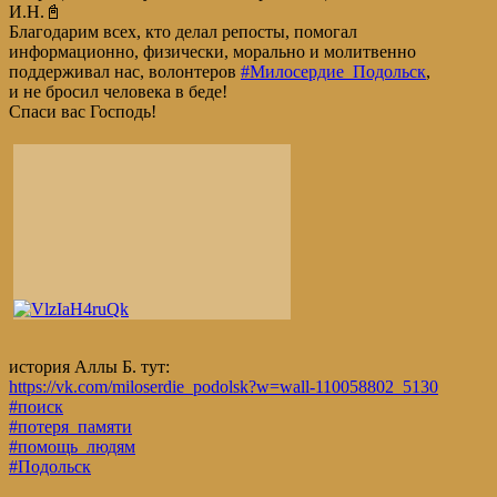
И.Н.📓
Благодарим всех, кто делал репосты, помогал
информационно, физически, морально и молитвенно
поддерживал нас, волонтеров
#Милосердие_Подольск
,
и не бросил человека в беде!
Спаси вас Господь!
история Аллы Б. тут:
https://vk.com/miloserdie_podolsk?w=wall-110058802_5130
#поиск
#потеря_памяти
#помощь_людям
#Подольск