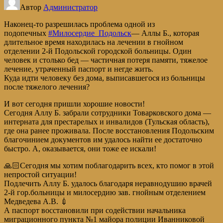
Автор
Администратор
Наконец-то разрешилась проблема одной из
подопечных
#Милосердие_Подольск
— Аллы Б., которая
длительное время находилась на лечении в гнойном
отделении 2-й Подольской городской больницы. Один
человек и столько бед — частичная потеря памяти, тяжелое
лечение, утраченный паспорт и негде жить.
Куда идти человеку без дома, выписавшегося из больницы
после тяжелого лечения?
И вот сегодня пришли хорошие новости!
Сегодня Аллу Б. забрали сотрудники Товарковского дома —
интерната для престарелых и инвалидов (Тульская область),
где она ранее проживала. После восстановления Подольским
благочинием документов им удалось найти ее достаточно
быстро. А, оказывается, они тоже ее искали!
🙏🏻Сегодня мы хотим поблагодарить всех, кто помог в этой
непростой ситуации!
Подлечить Аллу Б. удалось благодаря неравнодушию врачей
2-й гор.больницы и милосердию зав. гнойным отделением
Медведева А.В. 💉
А паспорт восстановили при содействии начальника
миграционного пункта №1 майора полиции Иванниковой