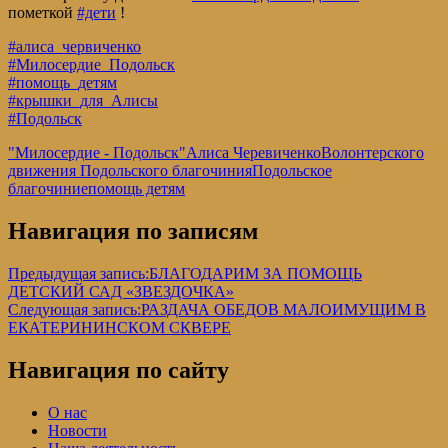
пометкой
#дети
!
#алиса_червиченко
#Милосердие_Подольск
#помощь_детям
#крышки_для_Алисы
#Подольск
"Милосердие - Подольск"
Алиса Черевиченко
Волонтерского
движения Подольского благочиния
Подольское
благочиние
помощь детям
Навигация по записям
Предыдущая запись:
БЛАГОДАРИМ ЗА ПОМОЩЬ
ДЕТСКИЙ САД «ЗВЕЗДОЧКА»
Следующая запись:
РАЗДАЧА ОБЕДОВ МАЛОИМУЩИМ В
ЕКАТЕРИНИНСКОМ СКВЕРЕ
Навигация по сайту
О нас
Новости