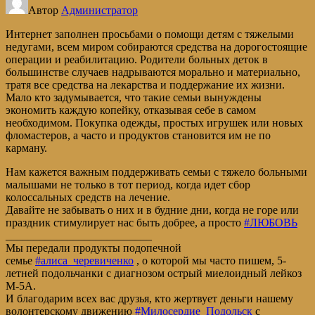
Автор
Администратор
Интернет заполнен просьбами о помощи детям с тяжелыми
недугами, всем миром собираются средства на дорогостоящие
операции и реабилитацию. Родители больных деток в
большинстве случаев надрываются морально и материально,
тратя все средства на лекарства и поддержание их жизни.
Мало кто задумывается, что такие семьи вынуждены
экономить каждую копейку, отказывая себе в самом
необходимом. Покупка одежды, простых игрушек или новых
фломастеров, а часто и продуктов становится им не по
карману.
Нам кажется важным поддерживать семьи с тяжело больными
малышами не только в тот период, когда идет сбор
колоссальных средств на лечение.
Давайте не забывать о них и в будние дни, когда не горе или
праздник стимулирует нас быть добрее, а просто
#ЛЮБОВЬ
__________________________
Мы передали продукты подопечной
семье
#алиса_черевиченко
, о которой мы часто пишем, 5-
летней подольчанки с диагнозом острый миелоидный лейкоз
М-5А.
И благодарим всех вас друзья, кто жертвует деньги нашему
волонтерскому движению
#Милосердие_Подольск
с