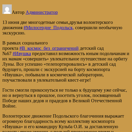
Автор
Администратор
13 июня две многодетные семьи,друзья волонтерского
движения
#Милосердие_Подольск,
совершили необычную
экскурсию.
В рамках социального
проекта
#В_космос_без_ограничений
детский сад
№67
#Ивушка
предоставил возможность юным подольчанам и
их мамам «совершить» увлекательное путешествие на орбиту
Луны. Все успешно «телепортировались» в детский сад
будущего, прошли с экскурсией на борту космопорта
«Ивушка», побывали в космической лаборатории,
поучаствовали в увлекательной квест-игре!
Гости смогли прикоснуться не только к будущему уже сейчас,
но и вернуться в прошлое, посетить уголок, посвященный
Победе наших дедов и прадедов в Великой Отечественной
Войне.
Волонтерское движение Подольского благочиния выражает
огромную благодарность всему коллективу космопорта
«Ивушка» и его командиру Кульба О.И. за доставленную
радость: яркие эмоции, с пользой проведенное время и