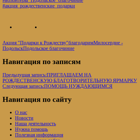
#волонтеры_Подольское_благочиние
#акция_рождественские_подарки
Акция "Подарки к Рождеству"
благодарим
Милосердие -
Подольск
Подольское благочиние
Навигация по записям
Предыдущая запись:
ПРИГЛАШАЕМ НА
РОЖДЕСТВЕНСКУЮ БЛАГОТВОРИТЕЛЬНУЮ ЯРМАРКУ
Следующая запись:
ПОМОЩЬ НУЖДАЮЩИМСЯ
Навигация по сайту
О нас
Новости
Наша деятельность
Нужна помощь
Полезная информация