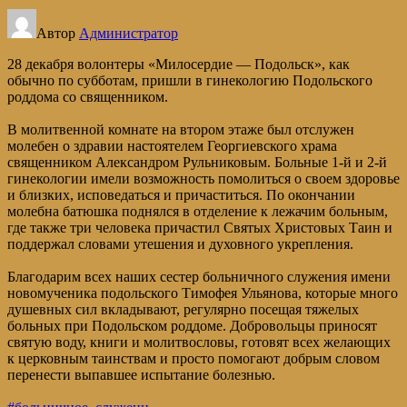
Автор
Администратор
28 декабря волонтеры «Милосердие — Подольск», как
обычно по субботам, пришли в гинекологию Подольского
роддома со священником.
В молитвенной комнате на втором этаже был отслужен
молебен о здравии настоятелем Георгиевского храма
священником Александром Рульниковым. Больные 1-й и 2-й
гинекологии имели возможность помолиться о своем здоровье
и близких, исповедаться и причаститься. По окончании
молебна батюшка поднялся в отделение к лежачим больным,
где также три человека причастил Святых Христовых Таин и
поддержал словами утешения и духовного укрепления.
Благодарим всех наших сестер больничного служения имени
новомученика подольского Тимофея Ульянова, которые много
душевных сил вкладывают, регулярно посещая тяжелых
больных при Подольском роддоме. Добровольцы приносят
святую воду, книги и молитвословы, готовят всех желающих
к церковным таинствам и просто помогают добрым словом
перенести выпавшее испытание болезнью.