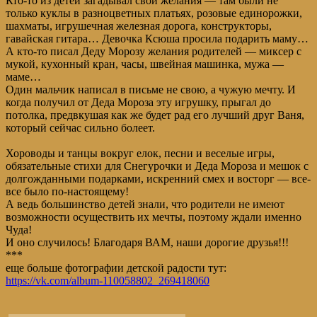
Кто-то из детей загадывал свои желания — там были не
только куклы в разноцветных платьях, розовые единорожки,
шахматы, игрушечная железная дорога, конструкторы,
гавайская гитара… Девочка Ксюша просила подарить маму…
А кто-то писал Деду Морозу желания родителей — миксер с
мукой, кухонный кран, часы, швейная машинка, мужа —
маме…
Один мальчик написал в письме не свою, а чужую мечту. И
когда получил от Деда Мороза эту игрушку, прыгал до
потолка, предвкушая как же будет рад его лучший друг Ваня,
который сейчас сильно болеет.
Хороводы и танцы вокруг елок, песни и веселые игры,
обязательные стихи для Снегурочки и Деда Мороза и мешок с
долгожданными подарками, искренний смех и восторг — все-
все было по-настоящему!
А ведь большинство детей знали, что родители не имеют
возможности осуществить их мечты, поэтому ждали именно
Чуда!
И оно случилось! Благодаря ВАМ, наши дорогие друзья!!!
***
еще больше фотографии детской радости тут:
https://vk.com/album-110058802_269418060