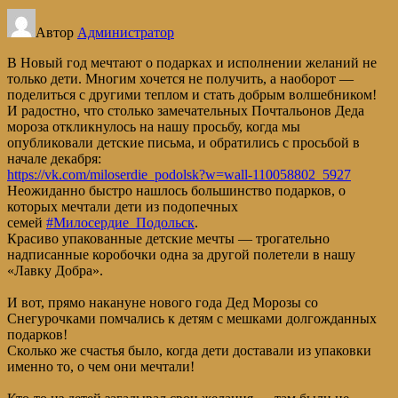
Автор
Администратор
В
Новый год
мечтают о подарках и исполнении желаний не
только дети. Многим хочется не получить, а наоборот —
поделиться с другими теплом и стать добрым волшебником!
И радостно, что столько замечательных Почтальонов Деда
мороза откликнулось на нашу просьбу, когда мы
опубликовали детские письма, и обратились с просьбой в
начале декабря:
https://vk.com/miloserdie_podolsk?w=wall-110058802_5927
Неожиданно быстро нашлось большинство подарков, о
которых мечтали дети из подопечных
семей
#Милосердие_Подольск
.
Красиво упакованные детские мечты — трогательно
надписанные коробочки одна за другой полетели в нашу
«Лавку Добра».
И вот, прямо накануне нового года Дед Морозы со
Снегурочками помчались к детям с мешками долгожданных
подарков!
Сколько же счастья было, когда дети доставали из упаковки
именно то, о чем они мечтали!