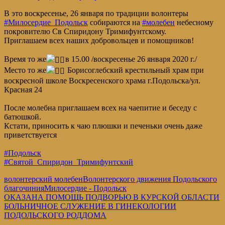
В это воскресенье, 26 января по традиции волонтеры
#Милосердие_Подольск
собираются на
#молебен
небесному
покровителю Св Спиридону Тримифунтскому.
Приглашаем всех наших добровольцев и помощников!
Время то же
в 15.00 /воскресенье 26 января 2020 г./
Место то же
Борисоглебский крестильный храм при
воскресной школе Воскресенского храма г.Подольска/ул.
Красная 24
После молебна приглашаем всех на чаепитие и беседу с
батюшкой.
Кстати, приносить к чаю плюшки и печеньки очень даже
приветствуется
#Подольск
#Святой_Спиридон_Тримифунтский
волонтерский молебен
Волонтерского движения Подольского
благочиния
Милосердие - Подольск
Навигация
Предыдущая
ОКАЗАНА ПОМОЩЬ ПОДВОРЬЮ В КУРСКОЙ ОБЛАСТИ
запись:
Следующая
БОЛЬНИЧНОЕ СЛУЖЕНИЕ В ГИНЕКОЛОГИИ
по
запись:
ПОДОЛЬСКОГО РОДДОМА