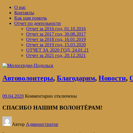
Перейти
О нас
к
Контакты
содержимому
Как нам помочь
Отчет по деятельности
Отчет за 2016 год, 01.10.2016
Отчет за 2017 год, 30.08.2017
Отчет за 2018 год, 16.01.2019
Отчет за 2019 год, 15.03.2020
ОТЧЕТ ЗА 2020 ГОД, 24.01.21
Отчет за 2021 год, 20.12.2021
Автоволонтеры
,
Благодарим
,
Новости
,
к
09.04.2020
Комментарии
отключены
записи
СПАСИБО
СПАСИБО НАШИМ ВОЛОНТЁРАМ!
НАШИМ
ВОЛОНТЁРАМ!
Автор
Администратор