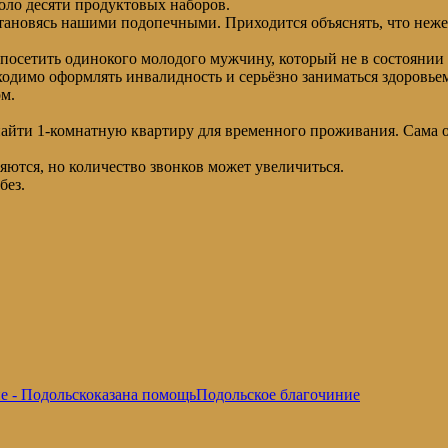
оло десяти продуктовых наборов.
становясь нашими подопечными. Приходится объяснять, что неже
посетить одинокого молодого мужчину, который не в состоянии 
димо оформлять инвалидность и серьёзно заниматься здоровье
ом.
йти 1-комнатную квартиру для временного проживания. Сама он
ются, но количество звонков может увеличиться.
без.
е - Подольск
оказана помощь
Подольское благочиние