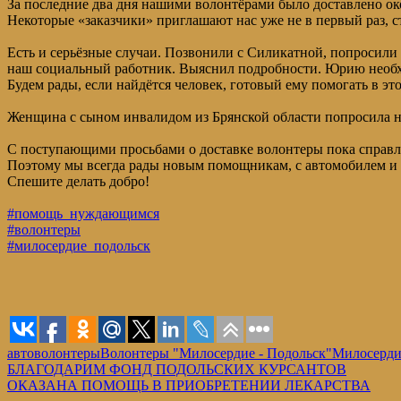
За последние два дня нашими волонтёрами было доставлено ок
Некоторые «заказчики» приглашают нас уже не в первый раз, 
Есть и серьёзные случаи. Позвонили с Силикатной, попросили 
наш социальный работник. Выяснил подробности. Юрию необхо
Будем рады, если найдётся человек, готовый ему помогать в эт
Женщина с сыном инвалидом из Брянской области попросила на
С поступающими просьбами о доставке волонтеры пока справля
Поэтому мы всегда рады новым помощникам, с автомобилем и 
Спешите делать добро!
#помощь_нуждающимся
#волонтеры
#милосердие_подольск
автоволонтеры
Волонтеры "Милосердие - Подольск"
Милосерди
Навигация
Предыдущая
БЛАГОДАРИМ ФОНД ПОДОЛЬСКИХ КУРСАНТОВ
запись:
Следующая
ОКАЗАНА ПОМОЩЬ В ПРИОБРЕТЕНИИ ЛЕКАРСТВА
по
запись: