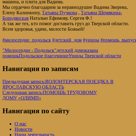
машина, и плита для Вадима.
Мы сердечно благодарим за неравнодушие Вадима Зверева,
Елену Калинкину,
Татьяна Пучкова
,
Татьяна Шемякина-
Бородянская
Наталью Ефимову, Сергея Ф.!
А так же тех, кто помог доставить груз до Тверской области.
Всем здоровья, удачи, милости Божьей!
#милосердие_подольск
#детский_дом
#уницы
#помощь_выпус
"Милосердие - Подольск"
детский дом
оказана
помощь
Подольское благочиние
Уницы Тверской области
Навигация по записям
Предыдущая запись:
ВОЛОНТЕРСКАЯ ПОЕЗДКА В
ЯРОСЛАВСКУЮ ОБЛАСТЬ
Следующая запись:
ПОМОЩЬ ТРУДОВОМУ
ДОМУ «ОЛИМП»
Навигация по сайту
О нас
Новости
Наша деятельность