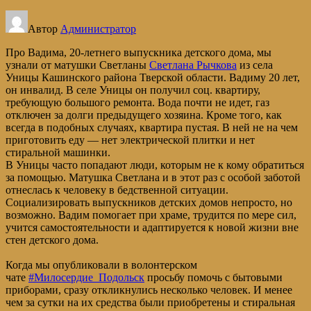
Автор
Администратор
Про Вадима, 20-летнего выпускника детского дома, мы
узнали от матушки Светланы
Светлана Рычкова
из села
Уницы Кашинского района Тверской области. Вадиму 20 лет,
он инвалид. В селе Уницы он получил соц. квартиру,
требующую большого ремонта. Вода почти не идет, газ
отключен за долги предыдущего хозяина. Кроме того, как
всегда в подобных случаях, квартира пустая. В ней не на чем
приготовить еду — нет электрической плитки и нет
стиральной машинки.
В Уницы часто попадают люди, которым не к кому обратиться
за помощью. Матушка Светлана и в этот раз с особой заботой
отнеслась к человеку в бедственной ситуации.
Социализировать выпускников детских домов непросто, но
возможно. Вадим помогает при храме, трудится по мере сил,
учится самостоятельности и адаптируется к новой жизни вне
стен детского дома.
Когда мы опубликовали в волонтерском
чате
#Милосердие_Подольск
просьбу помочь с бытовыми
приборами, сразу откликнулись несколько человек. И менее
чем за сутки на их средства были приобретены и стиральная