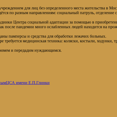
реждением для лиц без определенного места жительства в Моск
дётся по разным направлениям: социальный патруль, отделение
удники Центра социальной адаптации за помощью в приобретени
 как после пандемии много ослабленных людей находится на про
ны памперсы и средства для обработки лежачих больных.
е требуется медицинская техника: коляски, костыли, ходунки, т
 примем и передадим нуждающимся.
ным
ЦСА имени Е.П.Глинки