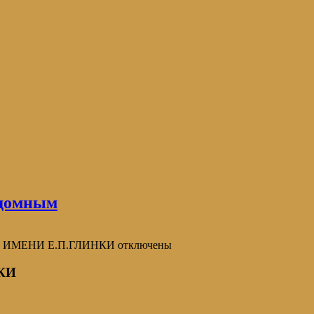
домным
А ИМЕНИ Е.П.ГЛИНКИ
отключены
КИ