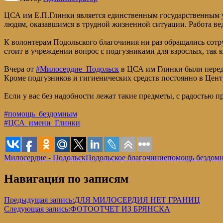
ЦСА им Е.П.Глинки является единственным государственным уч
людям, оказавшимся в трудной жизненной ситуации. Работа ве
К волонтерам Подольского благочиния ни раз обращались сотр
стоит в учреждении вопрос с подгузниками для взрослых, так
Вчера от
#Милосердие_Подольск
в ЦСА им Глинки были переда
Кроме подгузников и гигиенических средств постоянно в Центр
Если у вас без надобности лежат такие предметы, с радостью
#помощь_бездомным
#ЦСА_имени_Глинки
Милосердие - Подольск
Подольское благочиние
помощь бездом
Навигация по записям
Предыдущая запись:
ДЛЯ МИЛОСЕРДИЯ НЕТ ГРАНИЦ
Следующая запись:
ФОТООТЧЕТ ИЗ БРЯНСКА