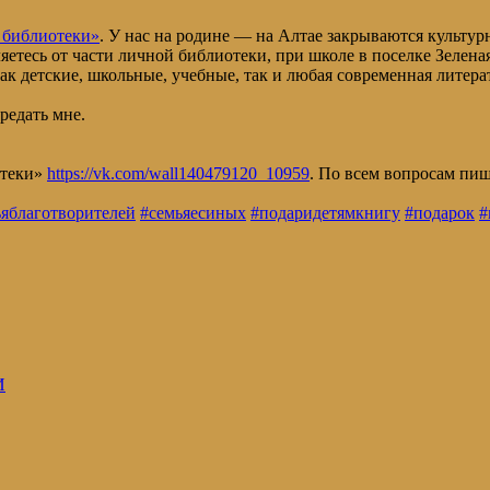
 библиотеки»
. У нас на родине — на Алтае закрываются культур
яетесь от части личной библиотеки, при школе в поселке Зелена
к детские, школьные, учебные, так и любая современная литерат
редать мне.
отеки»
https://vk.com/wall140479120_10959
. По всем вопросам пи
ьяблаготворителей
#семьяесиных
#подаридетямкнигу
#подарок
#
И