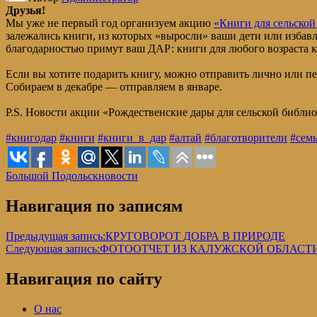
Друзья!
Мы уже не первый год организуем акцию
«Книги для сельской
залежались книги, из которых «выросли» ваши дети или избавл
благодарностью примут ваш ДАР: книги для любого возраста ка
Если вы хотите подарить книгу, можно отправить лично или пе
Собираем в декабре — отправляем в январе.
P.S. Новости акции «Рождественские дары для сельской библи
#книгодар
#книги
#книги_в_дар
#алтай
#благотворители
#сем
Большой Подольск
новости
Навигация по записям
Предыдущая запись:
КРУГОВОРОТ ДОБРА В ПРИРОДЕ
Следующая запись:
ФОТООТЧЕТ ИЗ КАЛУЖСКОЙ ОБЛАСТ
Навигация по сайту
О нас