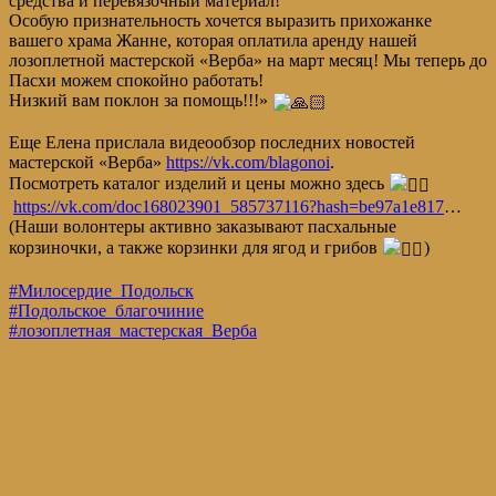
средства и перевязочный материал!
Особую признательность хочется выразить прихожанке
вашего храма Жанне, которая оплатила аренду нашей
лозоплетной мастерской «Верба» на март месяц! Мы теперь до
Пасхи можем спокойно работать!
Низкий вам поклон за помощь!!!»
Еще Елена прислала видеообзор последних новостей
мастерской «Верба»
https://vk.com/blagonoi
.
Посмотреть каталог изделий и цены можно здесь
https://vk.com/doc168023901_585737116?hash=be97a1e817
…
(Наши волонтеры активно заказывают пасхальные
корзиночки, а также корзинки для ягод и грибов
)
#Милосердие_Подольск
#Подольское_благочиние
#лозоплетная_мастерская_Верба