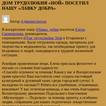
ДОМ ТРУДОЛЮБИЯ «НОЙ» ПОСЕТИЛ
НАШУ «ЛАВКУ ДОБРА»
Автор
Администратор
В воскресение нашу
#Лавка_добра
посетила
Елена
Скоморохова
, руководитель
социального
#Дом_трудолюбия_Ной
в Егорьевске с
помощниками. Были отгружены одежда, материалы для
творчества и медикаменты, так необходимые приюту для
бездомных и людей, находящихся в трудной жизненной
ситуации.
Разобрав привезенные вещи, Елена прислала фотоотчет и
письмо со словами благодарности:
«Спасибо огромное за помощь! Какая у вас в Воскресенском
храме красота! Ваш настоятель смог создать настоящий
культурный и духовный оазис среди городской суеты! А
молодежи-то сколько!!! Ребята все улыбчивые, отзывчивые,
вежливые! У вас отличная команда, и мы очень благодарны
Волонтерскому движению Подольского благочиния
«Милосердие — Подольск» за помощь приюту, а особенно
людям, собравшим для наших подопечных лекарственные