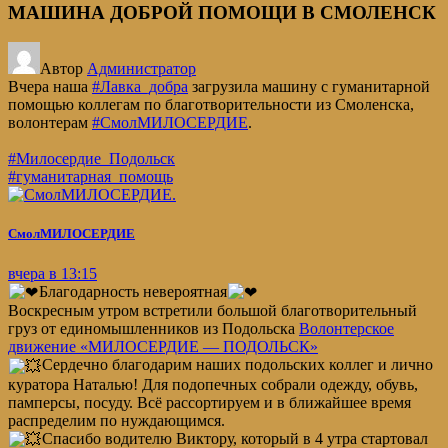
МАШИНА ДОБРОЙ ПОМОЩИ В СМОЛЕНСК
Автор
Администратор
Вчера наша
#Лавка_добра
загрузила машину с гуманитарной
помощью коллегам по благотворительности из Смоленска,
волонтерам
#CмолМИЛОСЕРДИЕ
.
#Милосердие_Подольск
#гуманитарная_помощь
.
СмолМИЛОСЕРДИЕ
вчера в 13:15
Благодарность невероятная
Воскресным утром встретили большой благотворительный
груз от единомышленников из Подольска
Волонтерское
движение «МИЛОСЕРДИЕ — ПОДОЛЬСК»
Сердечно благодарим наших подольских коллег и лично
куратора Наталью! Для подопечных собрали одежду, обувь,
памперсы, посуду. Всё рассортируем и в ближайшее время
распределим по нуждающимся.
Спасибо водителю Виктору, который в 4 утра стартовал