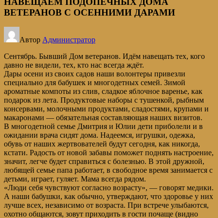
НАВЕЩАЕМ ПОДОПЕЧНЫХ ДОМА
ВЕТЕРАНОВ С ОСЕННИМИ ДАРАМИ
Автор
Администратор
Сентябрь. Бывший Дом ветеранов. Идём навещать тех, кого
давно не видели, тех, кто нас всегда ждёт.
Дары осени из своих садов наши волонтеры привезли
специально для бабушек и многодетных семей. Зимой
ароматные компоты из слив, сладкое яблочное варенье, как
подарок из лета. Продуктовые наборы с тушенкой, рыбным
консервами, молочными продуктами, сладостями, крупами и
макаронами — обязательная составляющая наших визитов.
В многодетной семье Дмитрия и Юлии дети приболели и в
ожидании врача сидят дома. Надеемся, игрушки, одежка,
обувь от наших жертвователей будут сегодня, как никогда,
кстати. Радость от новой забавы поможет поднять настроение,
значит, легче будет справиться с болезнью. В этой дружной,
любящей семье папа работает, в свободное время занимается с
детьми, играет, гуляет. Мама всегда рядом.
«Люди себя чувствуют согласно возрасту», — говорят медики.
А наши бабушки, как обычно, утверждают, что здоровье у них
лучше всех, независимо от возраста. При встрече улыбаются,
охотно общаются, зовут приходить в гости почаще (видно