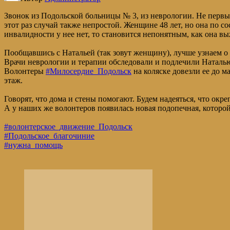
Звонок из Подольской больницы № 3, из неврологии. Не первы
этот раз случай также непростой. Женщине 48 лет, но она по со
инвалидности у нее нет, то становится непонятным, как она вы
Пообщавшись с Натальей (так зовут женщину), лучше узнаем о
Врачи неврологии и терапии обследовали и подлечили Наталью,
Волонтеры
#Милосердие_Подольск
на коляске довезли ее до м
этаж.
Говорят, что дома и стены помогают. Будем надеяться, что о
А у наших же волонтеров появилась новая подопечная, которо
#волонтерское_движение_Подольск
#Подольское_благочиние
#нужна_помощь