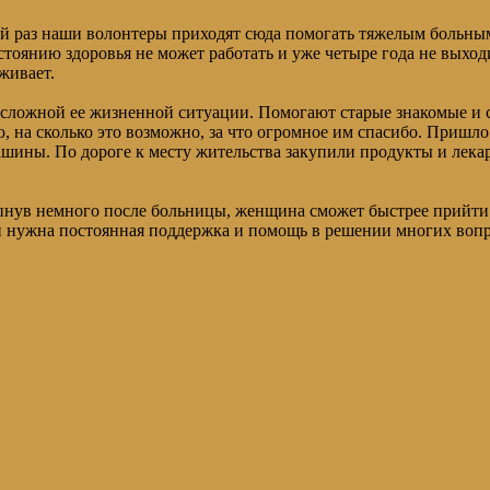
й раз наши волонтеры приходят сюда помогать тяжелым больным,
стоянию здоровья не может работать и уже четыре года не выходи
живает.
 сложной ее жизненной ситуации. Помогают старые знакомые и с
 на сколько это возможно, за что огромное им спасибо. Пришло
ашины. По дороге к месту жительства закупили продукты и лека
крепнув немного после больницы, женщина сможет быстрее прийт
й нужна постоянная поддержка и помощь в решении многих вопр