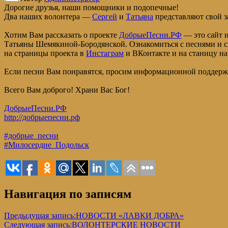
Дорогие друзья, наши помощники и подопечные!
Два наших волонтера —
Сергей
и
Татьяна
представляют свой з
Хотим Вам рассказать о проекте
ДобрыеПесни.РФ
— это сайт и
Татьяны Шемякиной-Бородянской. Ознакомиться с песнями и ск
на страницы проекта в
Инстаграм
и ВКонтакте и на станицу на
Если песни Вам понравятся, просим информационной поддержки 
Всего Вам доброго! Храни Вас Бог!
ДобрыеПесни.РФ
http://добрыепесни.рф
#добрые_песни
#Милосердие_Подольск
Навигация по записям
Предыдущая запись:
НОВОСТИ «ЛАВКИ ДОБРА»
Следующая запись:
ВОЛОНТЕРСКИЕ НОВОСТИ