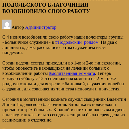
ПОДОЛЬСКОГО БЛАГОЧИНИЯ
ВОЗОБНОВИЛО СВОЮ РАБОТУ
Автор
Администратор
С 4 июня возобновили свою работу наши волонтеры группы
«Больничное служение» в
#Подольский_роддом
. На два с
лишним года мы расстались с этим служением из-за
пандемии.
Среди недели сестры приходили во 1-ю и 2-ю гинекологии,
чтобы оповестить находящихся на лечении больных о
возобновлении работы
#молитвенная_комната
. Теперь
каждую субботу с 12 ч специальная комната на 2-м этаже
роддома открыта для встречи с батюшкой, служения молебна
о здравии, для совершения таинства исповеди и причастия.
Сегодня в молитвенной комнате служил священник Валентин
Липай Подольского благочиния. Батюшка исповедовал и
причастил трёх больных. К одной из них пришлось выходить
в палату, так как только сегодня женщина была переведена из
реанимации в отделение.