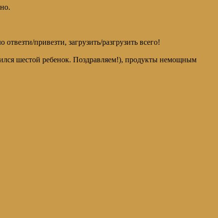
но.
твезти/привезти, загрузить/разгрузить всего!
ился шестой ребенок. Поздравляем!), продукты немощным