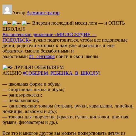
Автор
Администратор
Впереди последний месяц лета — и ОПЯТЬ
ШКОЛА!!!
Волонтерское движение «МИЛОСЕРДИЕ —
ПОДОЛЬСК»
нужно подготовиться, чтобы все подопечные
детки, родители которых к нам уже обратились и ещё
обратятся, смогли беззаботными и
радостными
#1_сентября
пойти в свои школы.
ДРУЗЬЯ! ОБЪЯВЛЯЕМ
АКЦИЮ
#СОБЕРЕМ_РЕБЕНКА_В_ШКОЛУ
!
— школьная форма и обувь;
— спортивная школа и обувь;
— ранцы/рюкзаки;
— пеналы/папки;
— канцелярские товары (тетради, ручки, карандаши, линейки,
ножницы, альбомы и др.);
— товары для творчества (краски, гуашь, кисточки, цветная
бумага, фломастеры и др.).
Все это и многое другое вы можете пожертвовать детям из