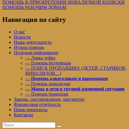
Навигация
Предыдущая
ПОМОЩЬ В ПРИОБРЕТЕНИИ ИНВАЛИДНОЙ КОЛЯСКИ
запись:
Следующая
ПОМОЩЬ РАБОЧИМ ДОМАМ
по
запись:
записям
Навигация по сайту
О нас
Новости
Наша деятельность
Нужна помощь
Полезная информация
— Лавка добра
— Помощь бездомным
— ПОИСК ПРОПАВШИХ (ДЕТЕЙ, СТАРИКОВ,
ИНВАЛИДОВ…)
—
Помощь алкоголикам и наркоманам
— Помощь инвалидам
—
Мамы и дети в трудной жизненной ситуации
— Помощь беженцам
Законы, постановления, документы
Финансовая отчетность
Наши реквизиты
Контакты
Поиск
Поиск