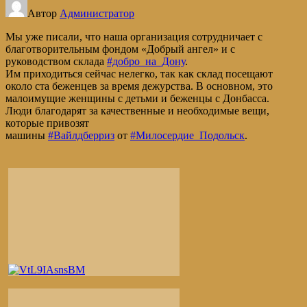
ИЗ
Автор
Администратор
Г.
РОСТОВ-
Мы уже писали, что наша организация сотрудничает с
НА-
благотворительным фондом «Добрый ангел» и с
ДОНУ
руководством склада
#добро_на_Дону
.
Им приходиться сейчас нелегко, так как склад посещают
около ста беженцев за время дежурства. В основном, это
малоимущие женщины с детьми и беженцы с Донбасса.
Люди благодарят за качественные и необходимые вещи,
которые привозят
машины
#Вайлдберриз
от
#Милосердие_Подольск
.