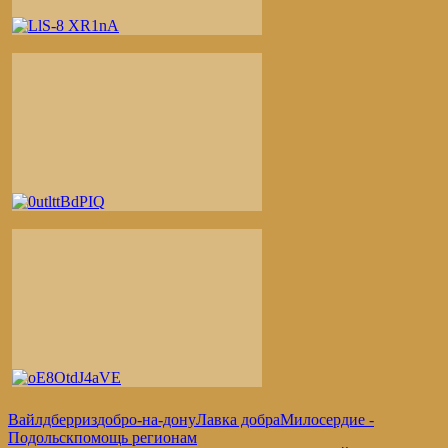
Вайлдберриз
добро-на-дону
Лавка добра
Милосердие -
Подольск
помощь регионам