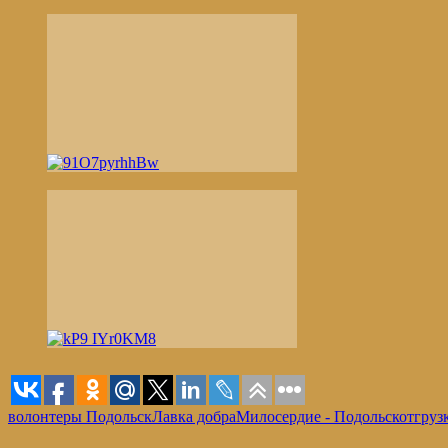
волонтеры Подольск
Лавка добра
Милосердие - Подольск
отгруз