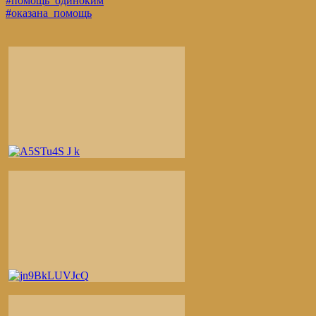
#помощь_одиноким
#оказана_помощь